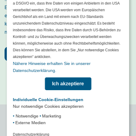
a DSGVO ein, dass Ihre Daten von einigen Anbietern in den USA
Einbruch-, Fahrraddiebstahl-, Brand- oder Wasserschaden
verarbeitet werden. Die USA werden vom Europäischen
ein. Lassen Sie sich von unserem Angebot überzeugen,
Gerichtshof als ein Land mit einem nach EU-Standards
klicken Sie für weitere Informationen auf den
unzureichendem Datenschutzniveau eingeschätzt. Es besteht
insbesondere das Risiko, dass Ihre Daten durch US-Behörden zu
nachstehenden Button.
Kontroll- und zu Überwachungszwecken verarbeitet werden
können, möglicherweise auch ohne Rechtsbehelfsmöglichkeiten.
Dies können Sie abstellen, in dem Sie „Nur notwendige Cookies
Hausratversicherung
akzeptieren“ anklicken.
Nähere Hinweise erhalten Sie in unserer
Datenschutzerklärung.
Ich akzeptiere
Individuelle Cookie-Einstellungen
Nur notwendige Cookies akzeptieren
•
Notwendige
•
Marketing
•
Externe Medien
Was wir bieten
Datenschutzerklärung