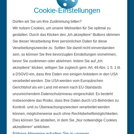
Rückrufservice
Cookie-Einstellungen
Änderung mitteilen / Weniger Briefe
Dürfen wir Sie um Ihre Zustimmung bitten?
Wir nutzen Cookies, um unsere Webseiten für Sie optimal zu
Wir sind BiPRO-Mitglied
gestalten. Durch das Klicken des „Ich akzeptiere“-Buttons stimmen
Vertrag widerrufen
Sie dieser Verarbeitung Ihrer persönlichen Daten für diese
Verarbeitungszwecke zu. Sollten Sie damit nicht einverstanden
sein, so können Sie Ihre bevorzugten Einstellungen vornehmen,
Aktuelles
bevor Sie zustimmen oder ablehnen. Indem Sie auf „Ich
akzeptiere“ klicken, willigen Sie zugleich gem. Art. 49 Abs. 1 S. 1 lit.
Pressemitteilungen
a DSGVO ein, dass Ihre Daten von einigen Anbietern in den USA
Blog
verarbeitet werden. Die USA werden vom Europäischen
Gerichtshof als ein Land mit einem nach EU-Standards
unzureichendem Datenschutzniveau eingeschätzt. Es besteht
Unternehmen
insbesondere das Risiko, dass Ihre Daten durch US-Behörden zu
Kontroll- und zu Überwachungszwecken verarbeitet werden
Profil
können, möglicherweise auch ohne Rechtsbehelfsmöglichkeiten.
Dies können Sie abstellen, in dem Sie „Nur notwendige Cookies
Team
akzeptieren“ anklicken.
Geschichte
Nähere Hinweise erhalten Sie in unserer