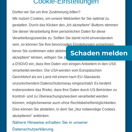
Cookie-Einstellungen
Änderung mitteilen / Weniger Briefe
Dürfen wir Sie um Ihre Zustimmung bitten?
Wir sind BiPRO-Mitglied
Wir nutzen Cookies, um unsere Webseiten für Sie optimal zu
Vertrag widerrufen
gestalten. Durch das Klicken des „Ich akzeptiere“-Buttons stimmen
Sie dieser Verarbeitung Ihrer persönlichen Daten für diese
Verarbeitungszwecke zu. Sollten Sie damit nicht einverstanden
Aktuelles
sein, so können Sie Ihre bevorzugten Einstellungen vornehmen,
bevor Sie zustimmen oder ablehnen. Indem Sie auf „Ich
Schaden melden
Pressemitteilungen
akzeptiere“ klicken, willigen Sie zugleich gem. Art. 49 Abs. 1 S. 1 lit.
a DSGVO ein, dass Ihre Daten von einigen Anbietern in den USA
Blog
verarbeitet werden. Die USA werden vom Europäischen
Gerichtshof als ein Land mit einem nach EU-Standards
unzureichendem Datenschutzniveau eingeschätzt. Es besteht
Unternehmen
insbesondere das Risiko, dass Ihre Daten durch US-Behörden zu
Kontroll- und zu Überwachungszwecken verarbeitet werden
Profil
können, möglicherweise auch ohne Rechtsbehelfsmöglichkeiten.
Team
Dies können Sie abstellen, in dem Sie „Nur notwendige Cookies
akzeptieren“ anklicken.
Geschichte
Nähere Hinweise erhalten Sie in unserer
Datenschutzerklärung.
Satzung