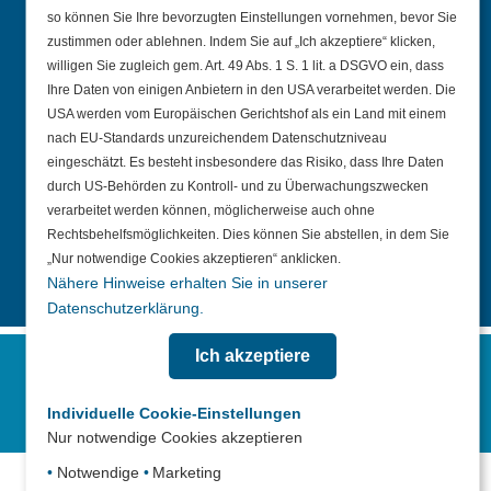
Unternehmen
so können Sie Ihre bevorzugten Einstellungen vornehmen, bevor Sie
zustimmen oder ablehnen. Indem Sie auf „Ich akzeptiere“ klicken,
Profil
willigen Sie zugleich gem. Art. 49 Abs. 1 S. 1 lit. a DSGVO ein, dass
Ihre Daten von einigen Anbietern in den USA verarbeitet werden. Die
Team
USA werden vom Europäischen Gerichtshof als ein Land mit einem
nach EU-Standards unzureichendem Datenschutzniveau
Geschichte
eingeschätzt. Es besteht insbesondere das Risiko, dass Ihre Daten
Satzung
durch US-Behörden zu Kontroll- und zu Überwachungszwecken
verarbeitet werden können, möglicherweise auch ohne
Bankverbindung
Rechtsbehelfsmöglichkeiten. Dies können Sie abstellen, in dem Sie
„Nur notwendige Cookies akzeptieren“ anklicken.
Nähere Hinweise erhalten Sie in unserer
Datenschutzerklärung.
Ich akzeptiere
Impressum
Kontakt
Datenschutz
Erklärung zur Barrierefreiheit
Individuelle Cookie-Einstellungen
Nur notwendige Cookies akzeptieren
•
Notwendige
•
Marketing